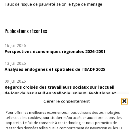
Taux de risque de pauvreté selon le type de ménage
Publications récentes
16 Juil 2026
Perspectives économiques régionales 2026-2031
13 Juil 2026
Analyses endogènes et spatiales de l’ISADF 2025
09 Juil 2026
Regards croisés des travailleurs sociaux sur l’accueil
de jour de bas seuil en Wallonie. Enjeux, évolutions et
perspectives
Gérer le consentement
06 Juil 2026
Pour offrir les meilleures expériences, nous utilisons des technologies
Étude d’évaluabilité des Structures
telles que les cookies pour stocker et/ou accéder aux informations des
d’accompagnement à l’autocréation d’emploi (SAACE)
appareils. Le fait de consentir à ces technologies nous permettra de
traiter des données telles que le comportement de navigation ou les ID