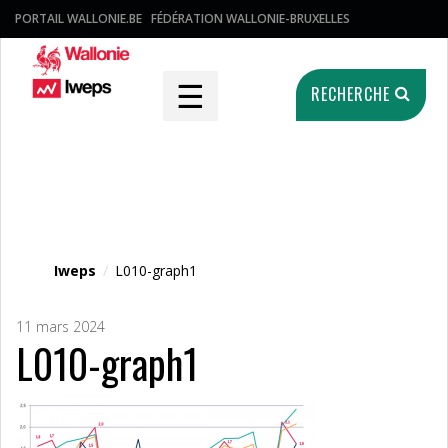
PORTAIL WALLONIE.BE
FÉDÉRATION WALLONIE-BRUXELLES
☰
RECHERCHE
Fichier média
Iweps
/
L010-graph1
11 mars 2024
L010-graph1