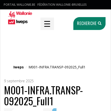
PORTAIL WALLONIE.BE
FÉDÉRATION WALLONIE-BRUXELLES
☰
RECHERCHE
Fichier média
Iweps
/
M001-INFRA.TRANSP-092025_Full1
9 septembre 2025
M001-INFRA.TRANSP-
092025_Full1