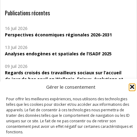
Publications récentes
16 Juil 2026
Perspectives économiques régionales 2026-2031
13 Juil 2026
Analyses endogènes et spatiales de l’ISADF 2025
09 Juil 2026
Regards croisés des travailleurs sociaux sur l’accueil
de jour de bas seuil en Wallonie. Enjeux, évolutions et
perspectives
Gérer le consentement
06 Juil 2026
Pour offrir les meilleures expériences, nous utilisons des technologies
Étude d’évaluabilité des Structures
telles que les cookies pour stocker et/ou accéder aux informations des
appareils. Le fait de consentir à ces technologies nous permettra de
d’accompagnement à l’autocréation d’emploi (SAACE)
traiter des données telles que le comportement de navigation ou les ID
uniques sur ce site. Le fait de ne pas consentir ou de retirer son
01 Juil 2026
consentement peut avoir un effet négatif sur certaines caractéristiques et
Pénurie du personnel infirmier :quels indicateurs
fonctions.
d’offre de soins pour comprendre la situation en