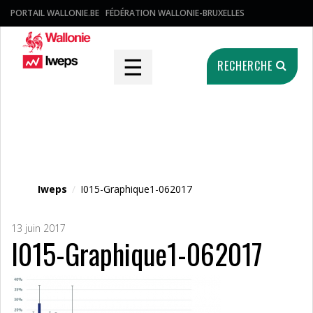
PORTAIL WALLONIE.BE
FÉDÉRATION WALLONIE-BRUXELLES
☰
RECHERCHE
Fichier média
Iweps
/
I015-Graphique1-062017
13 juin 2017
I015-Graphique1-062017