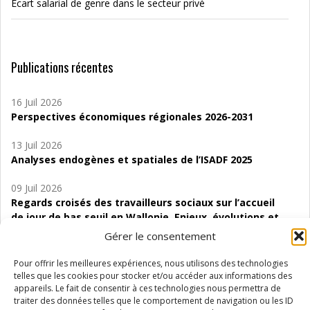
Écart salarial de genre dans le secteur privé
Publications récentes
16 Juil 2026
Perspectives économiques régionales 2026-2031
13 Juil 2026
Analyses endogènes et spatiales de l’ISADF 2025
09 Juil 2026
Regards croisés des travailleurs sociaux sur l’accueil
de jour de bas seuil en Wallonie. Enjeux, évolutions et
perspectives
Gérer le consentement
06 Juil 2026
Pour offrir les meilleures expériences, nous utilisons des technologies
Étude d’évaluabilité des Structures
telles que les cookies pour stocker et/ou accéder aux informations des
d’accompagnement à l’autocréation d’emploi (SAACE)
appareils. Le fait de consentir à ces technologies nous permettra de
traiter des données telles que le comportement de navigation ou les ID