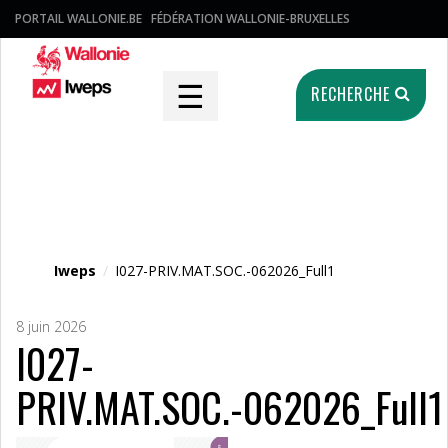
PORTAIL WALLONIE.BE
FÉDÉRATION WALLONIE-BRUXELLES
☰
RECHERCHE
Fichier média
Iweps
/
I027-PRIV.MAT.SOC.-062026_Full1
8 juin 2026
I027-
PRIV.MAT.SOC.-062026_Full1