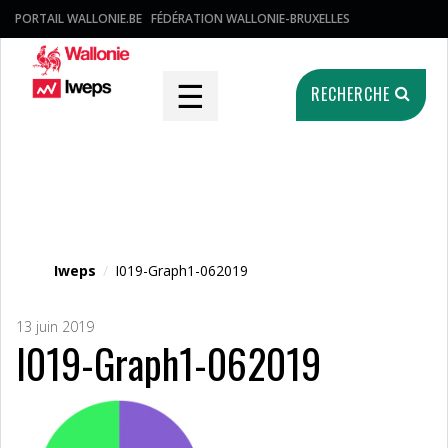
PORTAIL WALLONIE.BE
FÉDÉRATION WALLONIE-BRUXELLES
☰
RECHERCHE
Fichier média
Iweps
/
I019-Graph1-062019
13 juin 2019
I019-Graph1-062019