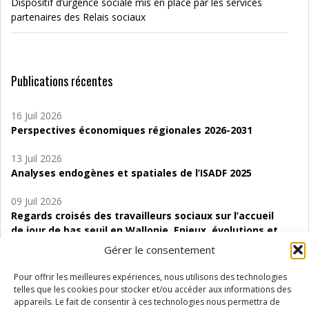
Dispositif d’urgence sociale mis en place par les services
partenaires des Relais sociaux
Publications récentes
16 Juil 2026
Perspectives économiques régionales 2026-2031
13 Juil 2026
Analyses endogènes et spatiales de l’ISADF 2025
09 Juil 2026
Regards croisés des travailleurs sociaux sur l’accueil
de jour de bas seuil en Wallonie. Enjeux, évolutions et
perspectives
Gérer le consentement
06 Juil 2026
Pour offrir les meilleures expériences, nous utilisons des technologies
Étude d’évaluabilité des Structures
telles que les cookies pour stocker et/ou accéder aux informations des
d’accompagnement à l’autocréation d’emploi (SAACE)
appareils. Le fait de consentir à ces technologies nous permettra de