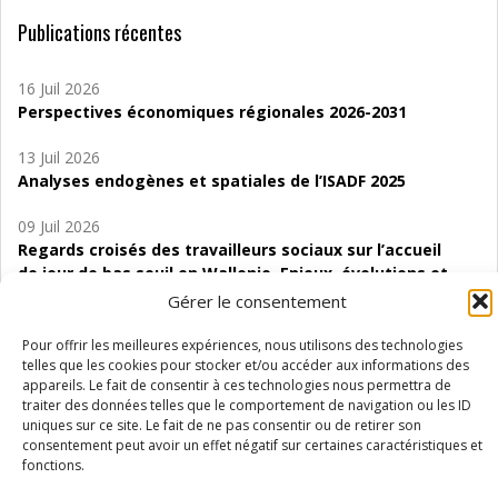
Publications récentes
16 Juil 2026
Perspectives économiques régionales 2026-2031
13 Juil 2026
Analyses endogènes et spatiales de l’ISADF 2025
09 Juil 2026
Regards croisés des travailleurs sociaux sur l’accueil
de jour de bas seuil en Wallonie. Enjeux, évolutions et
perspectives
Gérer le consentement
06 Juil 2026
Pour offrir les meilleures expériences, nous utilisons des technologies
Étude d’évaluabilité des Structures
telles que les cookies pour stocker et/ou accéder aux informations des
appareils. Le fait de consentir à ces technologies nous permettra de
d’accompagnement à l’autocréation d’emploi (SAACE)
traiter des données telles que le comportement de navigation ou les ID
uniques sur ce site. Le fait de ne pas consentir ou de retirer son
01 Juil 2026
consentement peut avoir un effet négatif sur certaines caractéristiques et
Pénurie du personnel infirmier :quels indicateurs
fonctions.
d’offre de soins pour comprendre la situation en