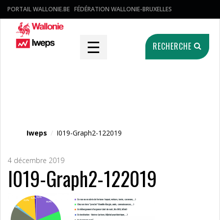
PORTAIL WALLONIE.BE
FÉDÉRATION WALLONIE-BRUXELLES
☰
RECHERCHE
Fichier média
Iweps
/
I019-Graph2-122019
4 décembre 2019
I019-Graph2-122019