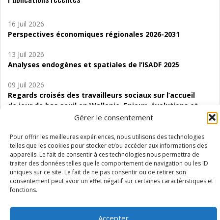
16 Juil 2026
Perspectives économiques régionales 2026-2031
13 Juil 2026
Analyses endogènes et spatiales de l’ISADF 2025
09 Juil 2026
Regards croisés des travailleurs sociaux sur l’accueil
de jour de bas seuil en Wallonie. Enjeux, évolutions et
perspectives
Gérer le consentement
06 Juil 2026
Pour offrir les meilleures expériences, nous utilisons des technologies
Étude d’évaluabilité des Structures
telles que les cookies pour stocker et/ou accéder aux informations des
appareils. Le fait de consentir à ces technologies nous permettra de
d’accompagnement à l’autocréation d’emploi (SAACE)
traiter des données telles que le comportement de navigation ou les ID
uniques sur ce site. Le fait de ne pas consentir ou de retirer son
01 Juil 2026
consentement peut avoir un effet négatif sur certaines caractéristiques et
Pénurie du personnel infirmier :quels indicateurs
fonctions.
d’offre de soins pour comprendre la situation en
Wallonie ?
Accepter