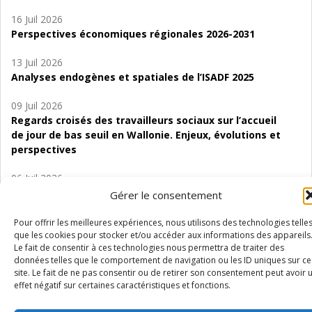
16 Juil 2026
Perspectives économiques régionales 2026-2031
13 Juil 2026
Analyses endogènes et spatiales de l’ISADF 2025
09 Juil 2026
Regards croisés des travailleurs sociaux sur l’accueil
de jour de bas seuil en Wallonie. Enjeux, évolutions et
perspectives
06 Juil 2026
Étude d’évaluabilité des Structures
Gérer le consentement
d’accompagnement à l’autocréation d’emploi (SAACE)
Pour offrir les meilleures expériences, nous utilisons des technologies telle
01 Juil 2026
que les cookies pour stocker et/ou accéder aux informations des appareils
Le fait de consentir à ces technologies nous permettra de traiter des
Pénurie du personnel infirmier :quels indicateurs
données telles que le comportement de navigation ou les ID uniques sur ce
d’offre de soins pour comprendre la situation en
site. Le fait de ne pas consentir ou de retirer son consentement peut avoir 
Wallonie ?
effet négatif sur certaines caractéristiques et fonctions.