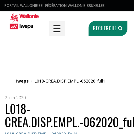
PORTAIL WALLONIE.BE
FÉDÉRATION WALLONIE-BRUXELLES
☰
RECHERCHE
Fichier média
Iweps
/
L018-CREA.DISP.EMPL.-062020_full1
2 juin 2020
L018-
CREA.DISP.EMPL.-062020_ful
L018-CREA.DISP.EMPL.-062020_full1