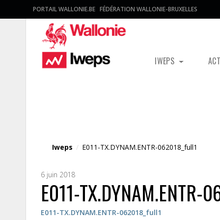
PORTAIL WALLONIE.BE
FÉDÉRATION WALLONIE-BRUXELLES
IWEPS
AC
Fichier média
Iweps
/
E011-TX.DYNAM.ENTR-062018_full1
6 juin 2018
E011-TX.DYNAM.ENTR-06
E011-TX.DYNAM.ENTR-062018_full1