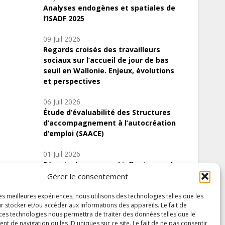
Analyses endogènes et spatiales de
l’ISADF 2025
09 Juil 2026
Regards croisés des travailleurs
sociaux sur l’accueil de jour de bas
seuil en Wallonie. Enjeux, évolutions
et perspectives
06 Juil 2026
Étude d’évaluabilité des Structures
d’accompagnement à l’autocréation
d’emploi (SAACE)
01 Juil 2026
Pénurie du personnel infirmier :quels
indicateurs d’offre de soins pour
Gérer le consentement
comprendre la situation en Wallonie ?
les meilleures expériences, nous utilisons des technologies telles que les
r stocker et/ou accéder aux informations des appareils. Le fait de
 ces technologies nous permettra de traiter des données telles que le
 de navigation ou les ID uniques sur ce site. Le fait de ne pas consentir