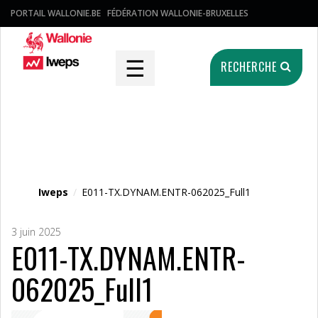
PORTAIL WALLONIE.BE
FÉDÉRATION WALLONIE-BRUXELLES
☰
RECHERCHE
Fichier média
Iweps
/
E011-TX.DYNAM.ENTR-062025_Full1
3 juin 2025
E011-TX.DYNAM.ENTR-
062025_Full1