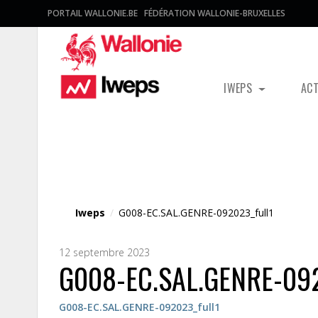
PORTAIL WALLONIE.BE
FÉDÉRATION WALLONIE-BRUXELLES
IWEPS
AC
Fichier média
Iweps
/
G008-EC.SAL.GENRE-092023_full1
12 septembre 2023
G008-EC.SAL.GENRE-092
G008-EC.SAL.GENRE-092023_full1