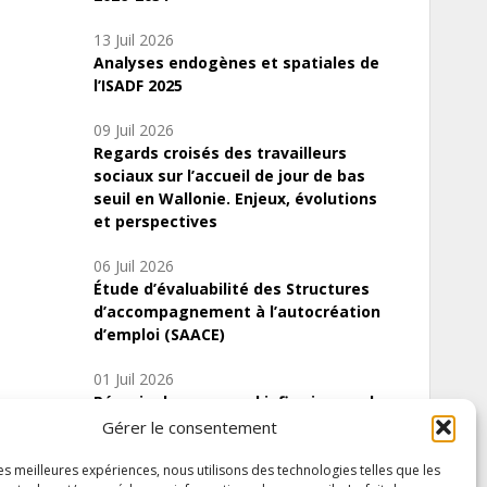
13 Juil 2026
Analyses endogènes et spatiales de
l’ISADF 2025
09 Juil 2026
Regards croisés des travailleurs
sociaux sur l’accueil de jour de bas
seuil en Wallonie. Enjeux, évolutions
et perspectives
06 Juil 2026
Étude d’évaluabilité des Structures
d’accompagnement à l’autocréation
d’emploi (SAACE)
01 Juil 2026
Pénurie du personnel infirmier :quels
indicateurs d’offre de soins pour
Gérer le consentement
comprendre la situation en Wallonie ?
les meilleures expériences, nous utilisons des technologies telles que les