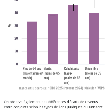
40
30
%
20
10
0
Plus de 64 ans
Mariés
Cohabitants
Union libre
(majoritairement
(moins de 65
légaux
(moins de 65
mariés)
ans)
(moins de 65
ans)
ans)
Highcharts | Source(s) :
SILC 2025 (revenus 2024) ; Calculs : IWEPS
On observe également des différences d’écarts de revenus
entre conjoints selon les types de liens juridiques qui unissent