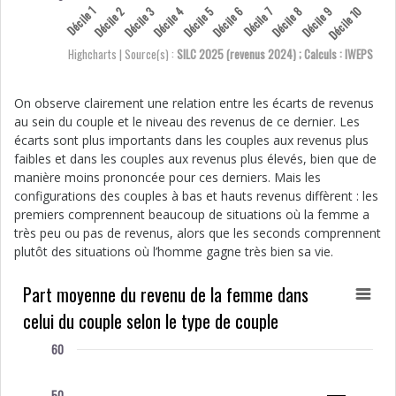
Décile 1
Décile 2
Décile 3
Décile 4
Décile 5
Décile 6
Décile 7
Décile 8
Décile 9
Décile 10
Highcharts | Source(s) :
SILC 2025 (revenus 2024) ; Calculs : IWEPS
On observe clairement une relation entre les écarts de revenus
au sein du couple et le niveau des revenus de ce dernier. Les
écarts sont plus importants dans les couples aux revenus plus
faibles et dans les couples aux revenus plus élevés, bien que de
manière moins prononcée pour ces derniers. Mais les
configurations des couples à bas et hauts revenus diffèrent : les
premiers comprennent beaucoup de situations où la femme a
très peu ou pas de revenus, alors que les seconds comprennent
plutôt des situations où l’homme gagne très bien sa vie.
Part moyenne du revenu de la femme dans
celui du couple selon le type de couple
60
50