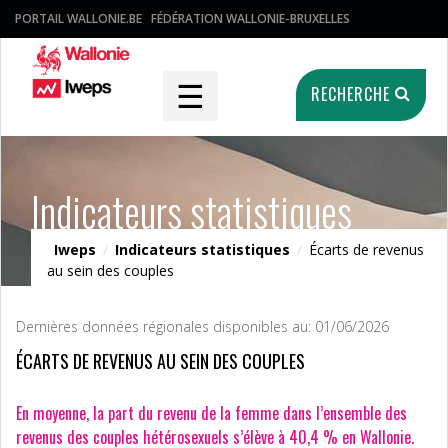
PORTAIL WALLONIE.BE
FÉDÉRATION WALLONIE-BRUXELLES
☰
RECHERCHE
Indicateurs statistiques
Iweps
/
Indicateurs statistiques
/
Écarts de revenus
au sein des couples
Dernières données régionales disponibles au: 01/06/2026
ÉCARTS DE REVENUS AU SEIN DES COUPLES
En moyenne, la part du revenu de la femme dans l’ensemble des
revenus des couples hétérosexuels s’élève à 40,4 % en Wallonie.