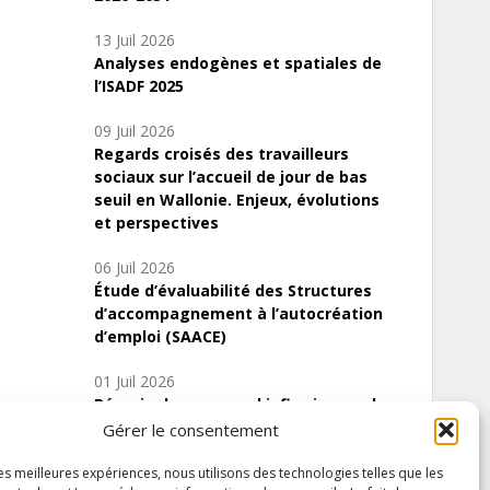
13 Juil 2026
Analyses endogènes et spatiales de
l’ISADF 2025
09 Juil 2026
Regards croisés des travailleurs
sociaux sur l’accueil de jour de bas
seuil en Wallonie. Enjeux, évolutions
et perspectives
06 Juil 2026
Étude d’évaluabilité des Structures
d’accompagnement à l’autocréation
d’emploi (SAACE)
01 Juil 2026
Pénurie du personnel infirmier :quels
indicateurs d’offre de soins pour
Gérer le consentement
comprendre la situation en Wallonie ?
les meilleures expériences, nous utilisons des technologies telles que les