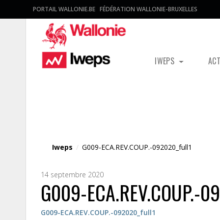
PORTAIL WALLONIE.BE
FÉDÉRATION WALLONIE-BRUXELLES
IWEPS
AC
Fichier média
Iweps
/
G009-ECA.REV.COUP.-092020_full1
14 septembre 2020
G009-ECA.REV.COUP.-09
G009-ECA.REV.COUP.-092020_full1