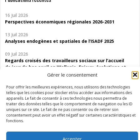
16 Juil 2026
Perspectives économiques régionales 2026-2031
13 Juil 2026
Analyses endogènes et spatiales de l’ISADF 2025
09 Juil 2026
Regards croisés des travailleurs sociaux sur l’accueil
de jour de bas seuil en Wallonie. Enjeux, évolutions et
perspectives
Gérer le consentement
06 Juil 2026
Pour offrir les meilleures expériences, nous utilisons des technologies
Étude d’évaluabilité des Structures
telles que les cookies pour stocker et/ou accéder aux informations des
appareils. Le fait de consentir à ces technologies nous permettra de
d’accompagnement à l’autocréation d’emploi (SAACE)
traiter des données telles que le comportement de navigation ou les ID
uniques sur ce site. Le fait de ne pas consentir ou de retirer son
01 Juil 2026
consentement peut avoir un effet négatif sur certaines caractéristiques et
Pénurie du personnel infirmier :quels indicateurs
fonctions.
d’offre de soins pour comprendre la situation en
Wallonie ?
Accepter