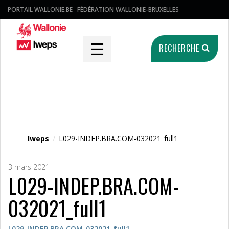
PORTAIL WALLONIE.BE
FÉDÉRATION WALLONIE-BRUXELLES
☰
RECHERCHE
Fichier média
Iweps
/
L029-INDEP.BRA.COM-032021_full1
3 mars 2021
L029-INDEP.BRA.COM-
032021_full1
L029-INDEP.BRA.COM-032021_full1