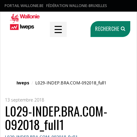
PORTAIL WALLONIE.BE
FÉDÉRATION WALLONIE-BRUXELLES
☰
RECHERCHE
Fichier média
Iweps
/
L029-INDEP.BRA.COM-092018_full1
13 septembre 2018
L029-INDEP.BRA.COM-
092018_full1
L029-INDEP.BRA.COM-092018_full1