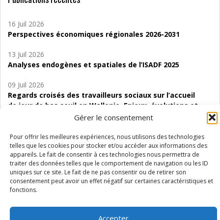
16 Juil 2026
Perspectives économiques régionales 2026-2031
13 Juil 2026
Analyses endogènes et spatiales de l’ISADF 2025
09 Juil 2026
Regards croisés des travailleurs sociaux sur l’accueil
de jour de bas seuil en Wallonie. Enjeux, évolutions et
perspectives
Gérer le consentement
06 Juil 2026
Pour offrir les meilleures expériences, nous utilisons des technologies
Étude d’évaluabilité des Structures
telles que les cookies pour stocker et/ou accéder aux informations des
appareils. Le fait de consentir à ces technologies nous permettra de
d’accompagnement à l’autocréation d’emploi (SAACE)
traiter des données telles que le comportement de navigation ou les ID
uniques sur ce site. Le fait de ne pas consentir ou de retirer son
01 Juil 2026
consentement peut avoir un effet négatif sur certaines caractéristiques et
Pénurie du personnel infirmier :quels indicateurs
fonctions.
d’offre de soins pour comprendre la situation en
Wallonie ?
Accepter