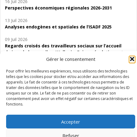
16 Juil 2026
Perspectives économiques régionales 2026-2031
13 Juil 2026
Analyses endogènes et spatiales de l’ISADF 2025
09 Juil 2026
Regards croisés des travailleurs sociaux sur l’accueil
de jour de bas seuil en Wallonie. Enjeux, évolutions et
perspectives
Gérer le consentement
06 Juil 2026
Pour offrir les meilleures expériences, nous utilisons des technologies
telles que les cookies pour stocker et/ou accéder aux informations des
Étude d’évaluabilité des Structures
appareils. Le fait de consentir à ces technologies nous permettra de
d’accompagnement à l’autocréation d’emploi (SAACE)
traiter des données telles que le comportement de navigation ou les ID
uniques sur ce site. Le fait de ne pas consentir ou de retirer son
01 Juil 2026
consentement peut avoir un effet négatif sur certaines caractéristiques et
Pénurie du personnel infirmier :quels indicateurs
fonctions.
d’offre de soins pour comprendre la situation en
Wallonie ?
Accepter
Refuser