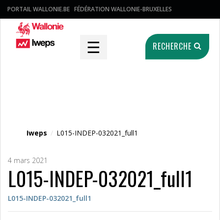
PORTAIL WALLONIE.BE
FÉDÉRATION WALLONIE-BRUXELLES
☰
RECHERCHE
Fichier média
Iweps
/
L015-INDEP-032021_full1
4 mars 2021
L015-INDEP-032021_full1
L015-INDEP-032021_full1