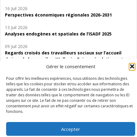
16 Juil 2026
Perspectives économiques régionales 2026-2031
13 Juil 2026
Analyses endogènes et spatiales de l’ISADF 2025
09 Juil 2026
Regards croisés des travailleurs sociaux sur l’accueil
de jour de bas seuil en Wallonie. Enjeux, évolutions et
perspectives
Gérer le consentement
06 Juil 2026
Pour offrir les meilleures expériences, nous utilisons des technologies
telles que les cookies pour stocker et/ou accéder aux informations des
Étude d’évaluabilité des Structures
appareils. Le fait de consentir à ces technologies nous permettra de
d’accompagnement à l’autocréation d’emploi (SAACE)
traiter des données telles que le comportement de navigation ou les ID
uniques sur ce site. Le fait de ne pas consentir ou de retirer son
01 Juil 2026
consentement peut avoir un effet négatif sur certaines caractéristiques et
Pénurie du personnel infirmier :quels indicateurs
fonctions.
d’offre de soins pour comprendre la situation en
Wallonie ?
Accepter