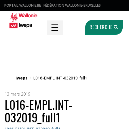
PORTAIL WALLONIE.BE
FÉDÉRATION WALLONIE-BRUXELLES
☰
RECHERCHE
Fichier média
Iweps
/
L016-EMPL.INT-032019_full1
13 mars 2019
L016-EMPL.INT-
032019_full1
L016-EMPL.INT-032019_full1