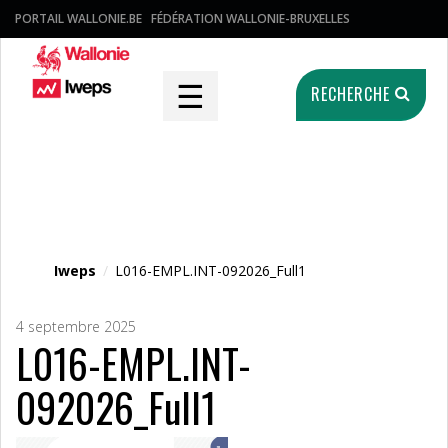
PORTAIL WALLONIE.BE
FÉDÉRATION WALLONIE-BRUXELLES
☰
RECHERCHE
Fichier média
Iweps
/
L016-EMPL.INT-092026_Full1
4 septembre 2025
L016-EMPL.INT-
092026_Full1