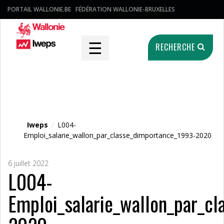
PORTAIL WALLONIE.BE
FÉDÉRATION WALLONIE-BRUXELLES
☰
RECHERCHE
Fichier média
Iweps
/
L004-
Emploi_salarie_wallon_par_classe_dimportance_1993-2020
6 juillet 2022
L004-
Emploi_salarie_wallon_par_c