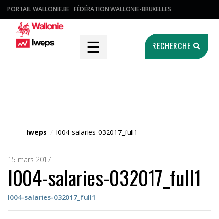
PORTAIL WALLONIE.BE
FÉDÉRATION WALLONIE-BRUXELLES
☰
RECHERCHE
Fichier média
Iweps
/
l004-salaries-032017_full1
15 mars 2017
l004-salaries-032017_full1
l004-salaries-032017_full1