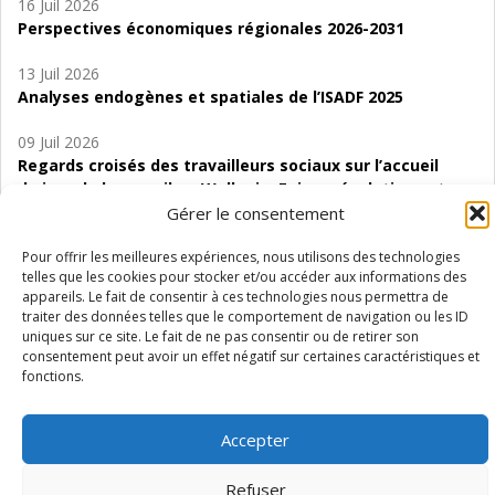
16 Juil 2026
Perspectives économiques régionales 2026-2031
13 Juil 2026
Analyses endogènes et spatiales de l’ISADF 2025
09 Juil 2026
Regards croisés des travailleurs sociaux sur l’accueil
de jour de bas seuil en Wallonie. Enjeux, évolutions et
perspectives
Gérer le consentement
06 Juil 2026
Pour offrir les meilleures expériences, nous utilisons des technologies
telles que les cookies pour stocker et/ou accéder aux informations des
Étude d’évaluabilité des Structures
appareils. Le fait de consentir à ces technologies nous permettra de
d’accompagnement à l’autocréation d’emploi (SAACE)
traiter des données telles que le comportement de navigation ou les ID
uniques sur ce site. Le fait de ne pas consentir ou de retirer son
01 Juil 2026
consentement peut avoir un effet négatif sur certaines caractéristiques et
Pénurie du personnel infirmier :quels indicateurs
fonctions.
d’offre de soins pour comprendre la situation en
Wallonie ?
Accepter
Refuser