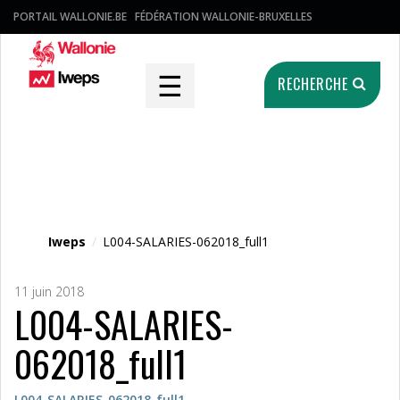
PORTAIL WALLONIE.BE
FÉDÉRATION WALLONIE-BRUXELLES
☰
RECHERCHE
Fichier média
Iweps
/
L004-SALARIES-062018_full1
11 juin 2018
L004-SALARIES-
062018_full1
L004-SALARIES-062018_full1