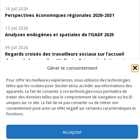
16 Juil 2026
Perspectives économiques régionales 2026-2031
13 Juil 2026
Analyses endogènes et spatiales de l’ISADF 2025
09 Juil 2026
Regards croisés des travailleurs sociaux sur l’accueil
de jour de bas seuil en Wallonie. Enjeux, évolutions et
perspectives
Gérer le consentement
06 Juil 2026
Pour offrir les meilleures expériences, nous utilisons des technologies
telles que les cookies pour stocker et/ou accéder aux informations des
Étude d’évaluabilité des Structures
appareils. Le fait de consentir à ces technologies nous permettra de
d’accompagnement à l’autocréation d’emploi (SAACE)
traiter des données telles que le comportement de navigation ou les ID
uniques sur ce site. Le fait de ne pas consentir ou de retirer son
01 Juil 2026
consentement peut avoir un effet négatif sur certaines caractéristiques et
Pénurie du personnel infirmier :quels indicateurs
fonctions.
d’offre de soins pour comprendre la situation en
Wallonie ?
Accepter