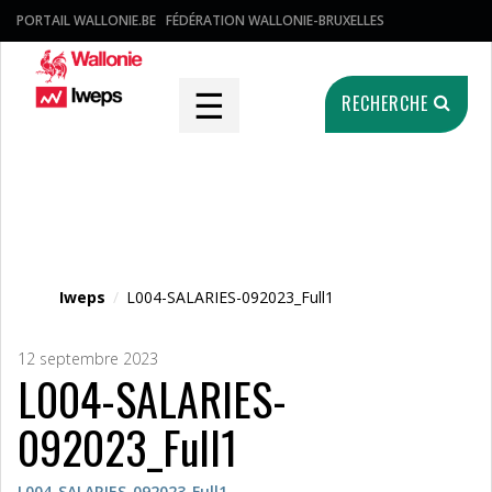
PORTAIL WALLONIE.BE
FÉDÉRATION WALLONIE-BRUXELLES
☰
RECHERCHE
Fichier média
Iweps
/
L004-SALARIES-092023_Full1
12 septembre 2023
L004-SALARIES-
092023_Full1
L004-SALARIES-092023_Full1