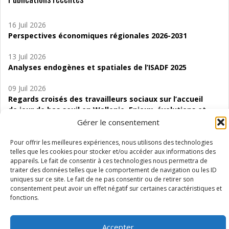
16 Juil 2026
Perspectives économiques régionales 2026-2031
13 Juil 2026
Analyses endogènes et spatiales de l’ISADF 2025
09 Juil 2026
Regards croisés des travailleurs sociaux sur l’accueil
de jour de bas seuil en Wallonie. Enjeux, évolutions et
perspectives
Gérer le consentement
06 Juil 2026
Pour offrir les meilleures expériences, nous utilisons des technologies
Étude d’évaluabilité des Structures
telles que les cookies pour stocker et/ou accéder aux informations des
appareils. Le fait de consentir à ces technologies nous permettra de
d’accompagnement à l’autocréation d’emploi (SAACE)
traiter des données telles que le comportement de navigation ou les ID
uniques sur ce site. Le fait de ne pas consentir ou de retirer son
01 Juil 2026
consentement peut avoir un effet négatif sur certaines caractéristiques et
Pénurie du personnel infirmier :quels indicateurs
fonctions.
d’offre de soins pour comprendre la situation en
Wallonie ?
Accepter