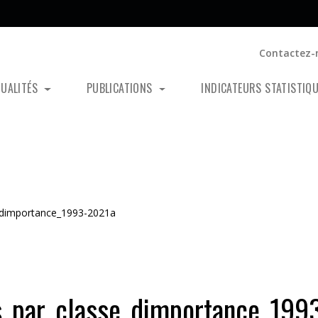
Contactez-
TUALITÉS
PUBLICATIONS
INDICATEURS STATISTIQ
e_dimportance_1993-2021a
s_par_classe_dimportance_199