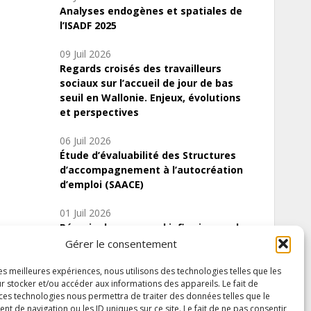
Analyses endogènes et spatiales de
l’ISADF 2025
09 Juil 2026
Regards croisés des travailleurs
sociaux sur l’accueil de jour de bas
seuil en Wallonie. Enjeux, évolutions
et perspectives
06 Juil 2026
Étude d’évaluabilité des Structures
d’accompagnement à l’autocréation
d’emploi (SAACE)
01 Juil 2026
Pénurie du personnel infirmier :quels
indicateurs d’offre de soins pour
Gérer le consentement
comprendre la situation en Wallonie ?
les meilleures expériences, nous utilisons des technologies telles que les
r stocker et/ou accéder aux informations des appareils. Le fait de
 ces technologies nous permettra de traiter des données telles que le
 de navigation ou les ID uniques sur ce site. Le fait de ne pas consentir