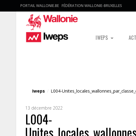
PORTAIL WALLONIE.BE
FÉDÉRATION WALLONIE-BRUXELLES
IWEPS
AC
Fichier média
Iweps
/
L004-Unites_locales_wallonnes_par_class
13 décembre 2022
L004-
Unites_locales_wallonne