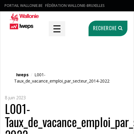
PORTAIL WALLONIE.BE
FÉDÉRATION WALLONIE-BRUXELLES
☰
RECHERCHE
Fichier média
Iweps
/
L001-
Taux_de_vacance_emploi_par_secteur_2014-2022
8 juin 2023
L001-
Taux_de_vacance_emploi_par_