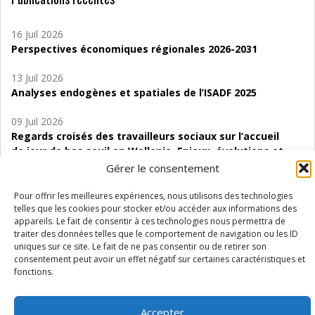
16 Juil 2026
Perspectives économiques régionales 2026-2031
13 Juil 2026
Analyses endogènes et spatiales de l’ISADF 2025
09 Juil 2026
Regards croisés des travailleurs sociaux sur l’accueil
de jour de bas seuil en Wallonie. Enjeux, évolutions et
perspectives
Gérer le consentement
06 Juil 2026
Pour offrir les meilleures expériences, nous utilisons des technologies
Étude d’évaluabilité des Structures
telles que les cookies pour stocker et/ou accéder aux informations des
appareils. Le fait de consentir à ces technologies nous permettra de
d’accompagnement à l’autocréation d’emploi (SAACE)
traiter des données telles que le comportement de navigation ou les ID
uniques sur ce site. Le fait de ne pas consentir ou de retirer son
01 Juil 2026
consentement peut avoir un effet négatif sur certaines caractéristiques et
Pénurie du personnel infirmier :quels indicateurs
fonctions.
d’offre de soins pour comprendre la situation en
Wallonie ?
Accepter