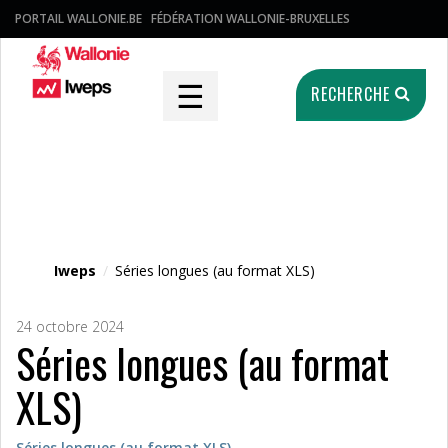
PORTAIL WALLONIE.BE
FÉDÉRATION WALLONIE-BRUXELLES
☰
RECHERCHE
Fichier média
Iweps
/
Séries longues (au format XLS)
24 octobre 2024
Séries longues (au format
XLS)
Séries longues (au format XLS)