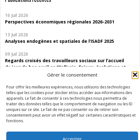
16 Juil 2026
Perspectives économiques régionales 2026-2031
13 Juil 2026
Analyses endogènes et spatiales de l’ISADF 2025
09 Juil 2026
Regards croisés des travailleurs sociaux sur l’accueil
de jour de bas seuil en Wallonie. Enjeux, évolutions et
perspectives
Gérer le consentement
06 Juil 2026
Pour offrir les meilleures expériences, nous utilisons des technologies
Étude d’évaluabilité des Structures
telles que les cookies pour stocker et/ou accéder aux informations des
appareils. Le fait de consentir à ces technologies nous permettra de
d’accompagnement à l’autocréation d’emploi (SAACE)
traiter des données telles que le comportement de navigation ou les ID
uniques sur ce site. Le fait de ne pas consentir ou de retirer son
01 Juil 2026
consentement peut avoir un effet négatif sur certaines caractéristiques et
Pénurie du personnel infirmier :quels indicateurs
fonctions.
d’offre de soins pour comprendre la situation en
Wallonie ?
Accepter