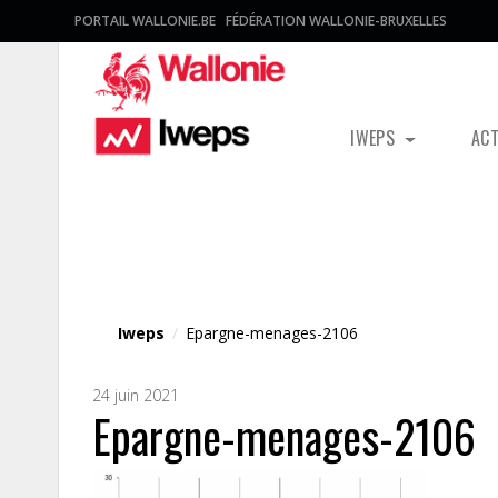
PORTAIL WALLONIE.BE
FÉDÉRATION WALLONIE-BRUXELLES
IWEPS
AC
Fichier média
Iweps
/
Epargne-menages-2106
24 juin 2021
Epargne-menages-2106