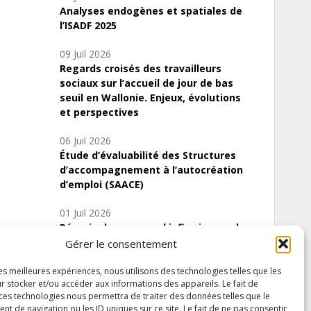
Analyses endogènes et spatiales de
l’ISADF 2025
09 Juil 2026
Regards croisés des travailleurs
sociaux sur l’accueil de jour de bas
seuil en Wallonie. Enjeux, évolutions
et perspectives
06 Juil 2026
Étude d’évaluabilité des Structures
d’accompagnement à l’autocréation
d’emploi (SAACE)
01 Juil 2026
Pénurie du personnel infirmier :quels
indicateurs d’offre de soins pour
Gérer le consentement
comprendre la situation en Wallonie ?
les meilleures expériences, nous utilisons des technologies telles que les
r stocker et/ou accéder aux informations des appareils. Le fait de
 ces technologies nous permettra de traiter des données telles que le
 de navigation ou les ID uniques sur ce site. Le fait de ne pas consentir