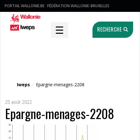
PORTAIL WALLONIE.BE
FÉDÉRATION WALLONIE-BRUXELLES
☰
RECHERCHE
Fichier média
Iweps
/
Epargne-menages-2208
25 août 2022
Epargne-menages-2208