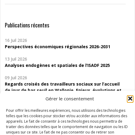
Publications récentes
16 Juil 2026
Perspectives économiques régionales 2026-2031
13 Juil 2026
Analyses endogènes et spatiales de l’ISADF 2025
09 Juil 2026
Regards croisés des travailleurs sociaux sur l’accueil
de jour de bas seuil en Wallonie. Enjeux, évolutions et
perspectives
Gérer le consentement
06 Juil 2026
Pour offrir les meilleures expériences, nous utilisons des technologies
Étude d’évaluabilité des Structures
telles que les cookies pour stocker et/ou accéder aux informations des
d’accompagnement à l’autocréation d’emploi (SAACE)
appareils. Le fait de consentir à ces technologies nous permettra de
traiter des données telles que le comportement de navigation ou les ID
uniques sur ce site. Le fait de ne pas consentir ou de retirer son
01 Juil 2026