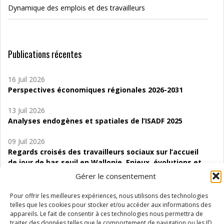
Dynamique des emplois et des travailleurs
Publications récentes
16 Juil 2026
Perspectives économiques régionales 2026-2031
13 Juil 2026
Analyses endogènes et spatiales de l’ISADF 2025
09 Juil 2026
Regards croisés des travailleurs sociaux sur l’accueil
de jour de bas seuil en Wallonie. Enjeux, évolutions et
perspectives
Gérer le consentement
06 Juil 2026
Pour offrir les meilleures expériences, nous utilisons des technologies
Étude d’évaluabilité des Structures
telles que les cookies pour stocker et/ou accéder aux informations des
d’accompagnement à l’autocréation d’emploi (SAACE)
appareils. Le fait de consentir à ces technologies nous permettra de
traiter des données telles que le comportement de navigation ou les ID