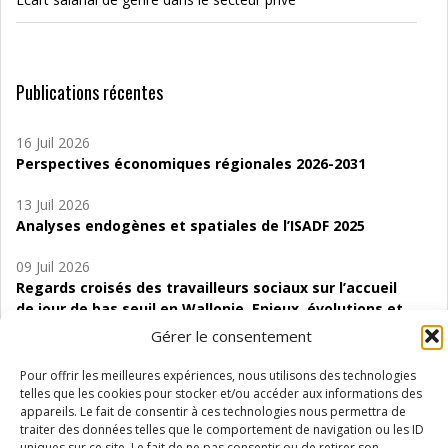
Publications récentes
16 Juil 2026
Perspectives économiques régionales 2026-2031
13 Juil 2026
Analyses endogènes et spatiales de l’ISADF 2025
09 Juil 2026
Regards croisés des travailleurs sociaux sur l’accueil
de jour de bas seuil en Wallonie. Enjeux, évolutions et
perspectives
Gérer le consentement
06 Juil 2026
Pour offrir les meilleures expériences, nous utilisons des technologies
Étude d’évaluabilité des Structures
telles que les cookies pour stocker et/ou accéder aux informations des
d’accompagnement à l’autocréation d’emploi (SAACE)
appareils. Le fait de consentir à ces technologies nous permettra de
traiter des données telles que le comportement de navigation ou les ID
uniques sur ce site. Le fait de ne pas consentir ou de retirer son