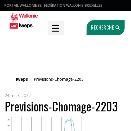
PORTAIL WALLONIE.BE
FÉDÉRATION WALLONIE-BRUXELLES
☰
RECHERCHE
Fichier média
Iweps
/
Previsions-Chomage-2203
24 mars 2022
Previsions-Chomage-2203