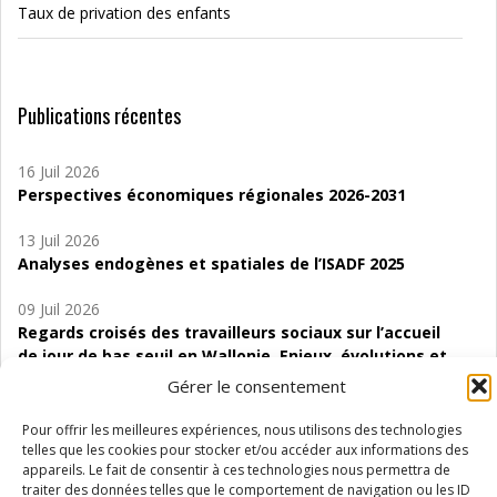
Taux de privation des enfants
Publications récentes
16 Juil 2026
Perspectives économiques régionales 2026-2031
13 Juil 2026
Analyses endogènes et spatiales de l’ISADF 2025
09 Juil 2026
Regards croisés des travailleurs sociaux sur l’accueil
de jour de bas seuil en Wallonie. Enjeux, évolutions et
perspectives
Gérer le consentement
06 Juil 2026
Pour offrir les meilleures expériences, nous utilisons des technologies
Étude d’évaluabilité des Structures
telles que les cookies pour stocker et/ou accéder aux informations des
d’accompagnement à l’autocréation d’emploi (SAACE)
appareils. Le fait de consentir à ces technologies nous permettra de
traiter des données telles que le comportement de navigation ou les ID