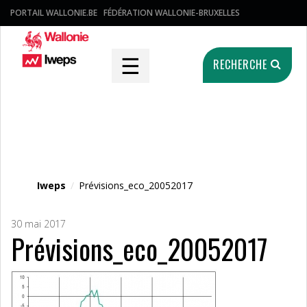
PORTAIL WALLONIE.BE
FÉDÉRATION WALLONIE-BRUXELLES
☰
RECHERCHE
Fichier média
Iweps
/
Prévisions_eco_20052017
30 mai 2017
Prévisions_eco_20052017