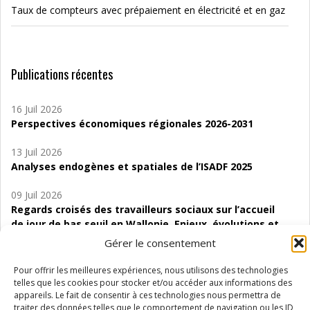
Taux de compteurs avec prépaiement en électricité et en gaz
Publications récentes
16 Juil 2026
Perspectives économiques régionales 2026-2031
13 Juil 2026
Analyses endogènes et spatiales de l’ISADF 2025
09 Juil 2026
Regards croisés des travailleurs sociaux sur l’accueil
de jour de bas seuil en Wallonie. Enjeux, évolutions et
perspectives
Gérer le consentement
06 Juil 2026
Pour offrir les meilleures expériences, nous utilisons des technologies
Étude d’évaluabilité des Structures
telles que les cookies pour stocker et/ou accéder aux informations des
d’accompagnement à l’autocréation d’emploi (SAACE)
appareils. Le fait de consentir à ces technologies nous permettra de
traiter des données telles que le comportement de navigation ou les ID