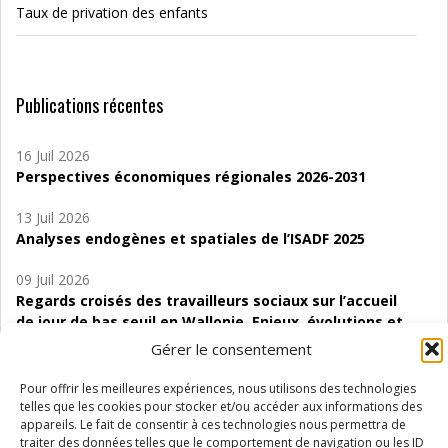
Taux de privation des enfants
Publications récentes
16 Juil 2026
Perspectives économiques régionales 2026-2031
13 Juil 2026
Analyses endogènes et spatiales de l’ISADF 2025
09 Juil 2026
Regards croisés des travailleurs sociaux sur l’accueil
de jour de bas seuil en Wallonie. Enjeux, évolutions et
perspectives
Gérer le consentement
06 Juil 2026
Pour offrir les meilleures expériences, nous utilisons des technologies
Étude d’évaluabilité des Structures
telles que les cookies pour stocker et/ou accéder aux informations des
d’accompagnement à l’autocréation d’emploi (SAACE)
appareils. Le fait de consentir à ces technologies nous permettra de
traiter des données telles que le comportement de navigation ou les ID