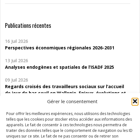
Publications récentes
16 Juil 2026
Perspectives économiques régionales 2026-2031
13 Juil 2026
Analyses endogènes et spatiales de l’ISADF 2025
09 Juil 2026
Regards croisés des travailleurs sociaux sur l’accueil
de jour de bas seuil en Wallonie. Enjeux, évolutions et
perspectives
Gérer le consentement
06 Juil 2026
Pour offrir les meilleures expériences, nous utilisons des technologies
Étude d’évaluabilité des Structures
telles que les cookies pour stocker et/ou accéder aux informations des
appareils. Le fait de consentir à ces technologies nous permettra de
d’accompagnement à l’autocréation d’emploi (SAACE)
traiter des données telles que le comportement de navigation ou les ID
uniques sur ce site. Le fait de ne pas consentir ou de retirer son
01 Juil 2026