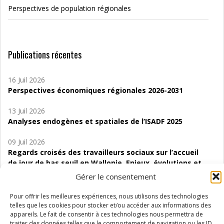
Perspectives de population régionales
Publications récentes
16 Juil 2026
Perspectives économiques régionales 2026-2031
13 Juil 2026
Analyses endogènes et spatiales de l’ISADF 2025
09 Juil 2026
Regards croisés des travailleurs sociaux sur l’accueil
de jour de bas seuil en Wallonie. Enjeux, évolutions et
perspectives
Gérer le consentement
06 Juil 2026
Pour offrir les meilleures expériences, nous utilisons des technologies
Étude d’évaluabilité des Structures
telles que les cookies pour stocker et/ou accéder aux informations des
d’accompagnement à l’autocréation d’emploi (SAACE)
appareils. Le fait de consentir à ces technologies nous permettra de
traiter des données telles que le comportement de navigation ou les ID