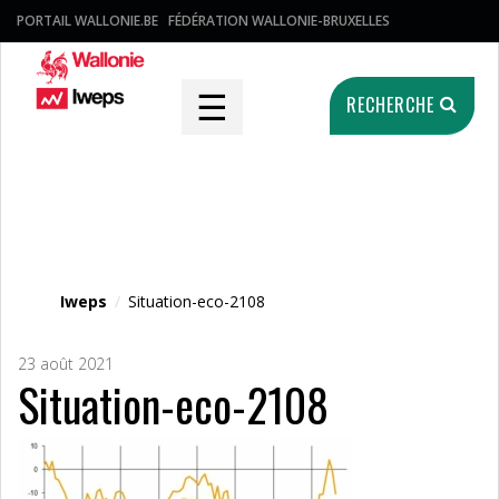
PORTAIL WALLONIE.BE
FÉDÉRATION WALLONIE-BRUXELLES
☰
RECHERCHE
Fichier média
Iweps
/
Situation-eco-2108
23 août 2021
Situation-eco-2108