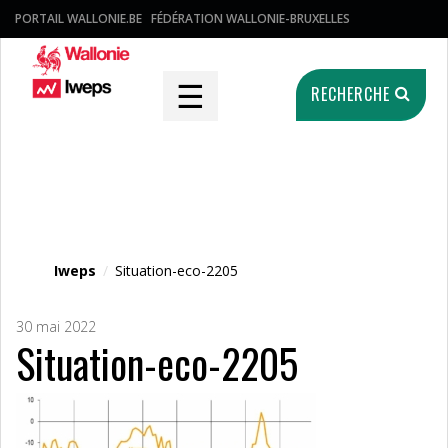
PORTAIL WALLONIE.BE
FÉDÉRATION WALLONIE-BRUXELLES
☰
RECHERCHE
Fichier média
Iweps
/
Situation-eco-2205
30 mai 2022
Situation-eco-2205