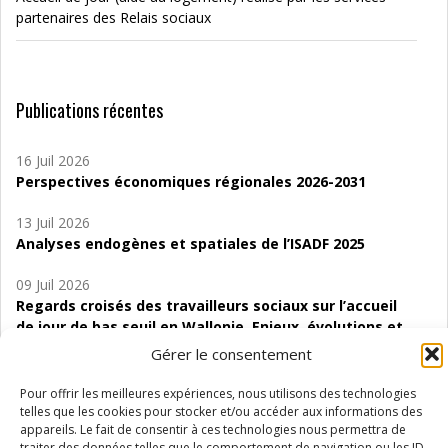
partenaires des Relais sociaux
Publications récentes
16 Juil 2026
Perspectives économiques régionales 2026-2031
13 Juil 2026
Analyses endogènes et spatiales de l’ISADF 2025
09 Juil 2026
Regards croisés des travailleurs sociaux sur l’accueil
de jour de bas seuil en Wallonie. Enjeux, évolutions et
perspectives
Gérer le consentement
06 Juil 2026
Pour offrir les meilleures expériences, nous utilisons des technologies
Étude d’évaluabilité des Structures
telles que les cookies pour stocker et/ou accéder aux informations des
d’accompagnement à l’autocréation d’emploi (SAACE)
appareils. Le fait de consentir à ces technologies nous permettra de
traiter des données telles que le comportement de navigation ou les ID