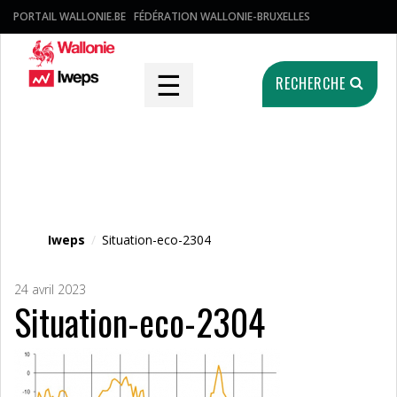
PORTAIL WALLONIE.BE
FÉDÉRATION WALLONIE-BRUXELLES
☰
RECHERCHE
Fichier média
Iweps
/
Situation-eco-2304
24 avril 2023
Situation-eco-2304