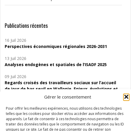
Publications récentes
16 Juil 2026
Perspectives économiques régionales 2026-2031
13 Juil 2026
Analyses endogènes et spatiales de l’ISADF 2025
09 Juil 2026
Regards croisés des travailleurs sociaux sur l’accueil
de jour de bas seuil en Wallonie. Enjeux, évolutions et
perspectives
Gérer le consentement
06 Juil 2026
Pour offrir les meilleures expériences, nous utilisons des technologies
Étude d’évaluabilité des Structures
telles que les cookies pour stocker et/ou accéder aux informations des
d’accompagnement à l’autocréation d’emploi (SAACE)
appareils. Le fait de consentir à ces technologies nous permettra de
traiter des données telles que le comportement de navigation ou les ID
uniques sur ce site. Le fait de ne pas consentir ou de retirer son