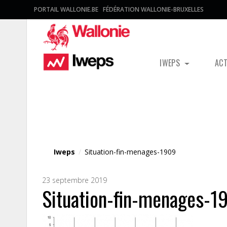
PORTAIL WALLONIE.BE
FÉDÉRATION WALLONIE-BRUXELLES
IWEPS
AC
Fichier média
Iweps
/
Situation-fin-menages-1909
23 septembre 2019
Situation-fin-menages-1