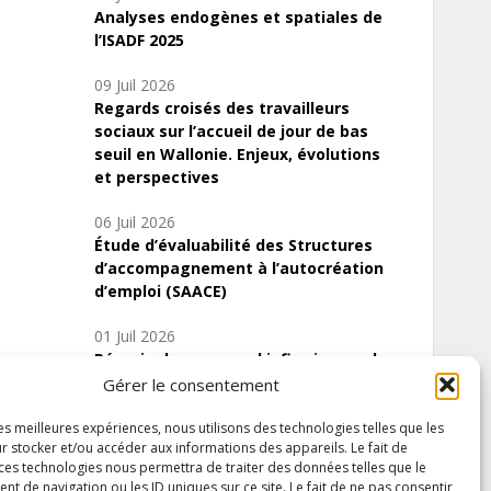
Analyses endogènes et spatiales de
l’ISADF 2025
09 Juil 2026
Regards croisés des travailleurs
sociaux sur l’accueil de jour de bas
seuil en Wallonie. Enjeux, évolutions
et perspectives
06 Juil 2026
Étude d’évaluabilité des Structures
d’accompagnement à l’autocréation
d’emploi (SAACE)
01 Juil 2026
Pénurie du personnel infirmier :quels
indicateurs d’offre de soins pour
Gérer le consentement
comprendre la situation en Wallonie ?
les meilleures expériences, nous utilisons des technologies telles que les
r stocker et/ou accéder aux informations des appareils. Le fait de
 ces technologies nous permettra de traiter des données telles que le
 de navigation ou les ID uniques sur ce site. Le fait de ne pas consentir