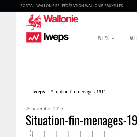
PORTAIL WALLONIE.BE
FÉDÉRATION WALLONIE-BRUXELLES
IWEPS
AC
Fichier média
Iweps
/
Situation-fin-menages-1911
25 novembre 2019
Situation-fin-menages-1