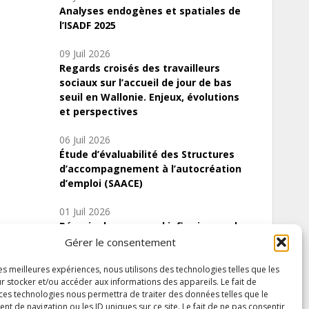
Analyses endogènes et spatiales de
l’ISADF 2025
09 Juil 2026
Regards croisés des travailleurs
sociaux sur l’accueil de jour de bas
seuil en Wallonie. Enjeux, évolutions
et perspectives
06 Juil 2026
Étude d’évaluabilité des Structures
d’accompagnement à l’autocréation
d’emploi (SAACE)
01 Juil 2026
Pénurie du personnel infirmier :quels
indicateurs d’offre de soins pour
Gérer le consentement
comprendre la situation en Wallonie ?
les meilleures expériences, nous utilisons des technologies telles que les
r stocker et/ou accéder aux informations des appareils. Le fait de
 ces technologies nous permettra de traiter des données telles que le
 de navigation ou les ID uniques sur ce site. Le fait de ne pas consentir