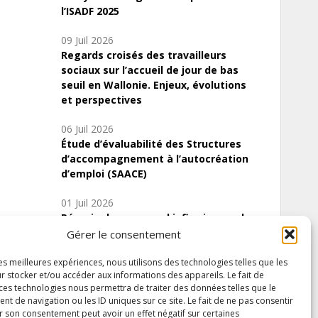
l’ISADF 2025
09 Juil 2026
Regards croisés des travailleurs
sociaux sur l’accueil de jour de bas
seuil en Wallonie. Enjeux, évolutions
et perspectives
06 Juil 2026
Étude d’évaluabilité des Structures
d’accompagnement à l’autocréation
d’emploi (SAACE)
01 Juil 2026
Pénurie du personnel infirmier :quels
indicateurs d’offre de soins pour
Gérer le consentement
comprendre la situation en Wallonie ?
les meilleures expériences, nous utilisons des technologies telles que les
r stocker et/ou accéder aux informations des appareils. Le fait de
 ces technologies nous permettra de traiter des données telles que le
 de navigation ou les ID uniques sur ce site. Le fait de ne pas consentir
Inscrivez-vous à notre newsletter
r son consentement peut avoir un effet négatif sur certaines