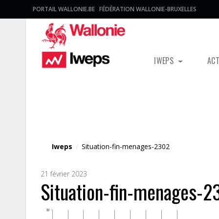
PORTAIL WALLONIE.BE
FÉDÉRATION WALLONIE-BRUXELLES
IWEPS
AC
Fichier média
Iweps
/
Situation-fin-menages-2302
21 février 2023
Situation-fin-menages-2