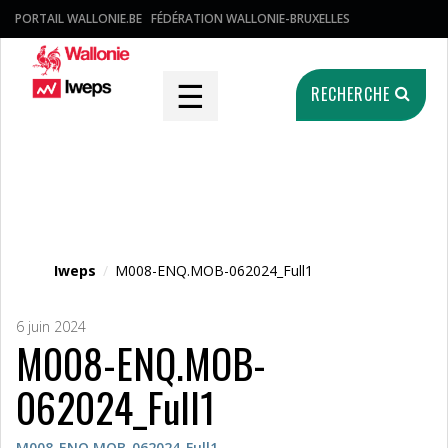
PORTAIL WALLONIE.BE
FÉDÉRATION WALLONIE-BRUXELLES
☰
RECHERCHE
Fichier média
Iweps
/
M008-ENQ.MOB-062024_Full1
6 juin 2024
M008-ENQ.MOB-
062024_Full1
M008-ENQ.MOB-062024_Full1