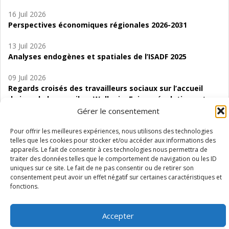
16 Juil 2026
Perspectives économiques régionales 2026-2031
13 Juil 2026
Analyses endogènes et spatiales de l’ISADF 2025
09 Juil 2026
Regards croisés des travailleurs sociaux sur l’accueil
de jour de bas seuil en Wallonie. Enjeux, évolutions et
perspectives
Gérer le consentement
06 Juil 2026
Pour offrir les meilleures expériences, nous utilisons des technologies
telles que les cookies pour stocker et/ou accéder aux informations des
Étude d’évaluabilité des Structures
appareils. Le fait de consentir à ces technologies nous permettra de
d’accompagnement à l’autocréation d’emploi (SAACE)
traiter des données telles que le comportement de navigation ou les ID
uniques sur ce site. Le fait de ne pas consentir ou de retirer son
01 Juil 2026
consentement peut avoir un effet négatif sur certaines caractéristiques et
Pénurie du personnel infirmier :quels indicateurs
fonctions.
d’offre de soins pour comprendre la situation en
Wallonie ?
Accepter