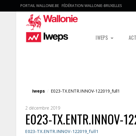
PORTAIL WALLONIE.BE
FÉDÉRATION WALLONIE-BRUXELLES
IWEPS
AC
Fichier média
Iweps
/
E023-TX.ENTR.INNOV-122019_full1
2 décembre 2019
E023-TX.ENTR.INNOV-122
E023-TX.ENTR.INNOV-122019_full1