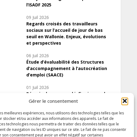
l’ISADF 2025
09 Juil 2026
Regards croisés des travailleurs
sociaux sur l’accueil de jour de bas
seuil en Wallonie. Enjeux, évolutions
et perspectives
06 Juil 2026
Étude d’évaluabilité des Structures
d’accompagnement à l’autocréation
d’emploi (SAACE)
01 Juil 2026
Pénurie du personnel infirmier :quels
indicateurs d’offre de soins pour
Gérer le consentement
comprendre la situation en Wallonie ?
les meilleures expériences, nous utilisons des technologies telles que les
r stocker et/ou accéder aux informations des appareils. Le fait de
 ces technologies nous permettra de traiter des données telles que le
 de navigation ou les ID uniques sur ce site. Le fait de ne pas consentir
Inscrivez-vous à notre newsletter
r son consentement peut avoir un effet négatif sur certaines