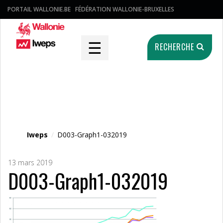
PORTAIL WALLONIE.BE
FÉDÉRATION WALLONIE-BRUXELLES
☰
RECHERCHE
Fichier média
Iweps
/
D003-Graph1-032019
13 mars 2019
D003-Graph1-032019