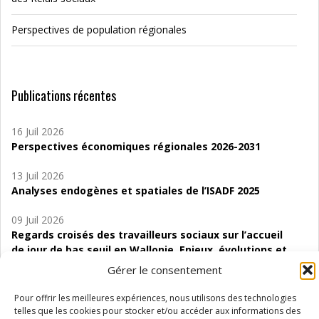
Perspectives de population régionales
Publications récentes
16 Juil 2026
Perspectives économiques régionales 2026-2031
13 Juil 2026
Analyses endogènes et spatiales de l’ISADF 2025
09 Juil 2026
Regards croisés des travailleurs sociaux sur l’accueil
de jour de bas seuil en Wallonie. Enjeux, évolutions et
perspectives
Gérer le consentement
06 Juil 2026
Pour offrir les meilleures expériences, nous utilisons des technologies
Étude d’évaluabilité des Structures
telles que les cookies pour stocker et/ou accéder aux informations des