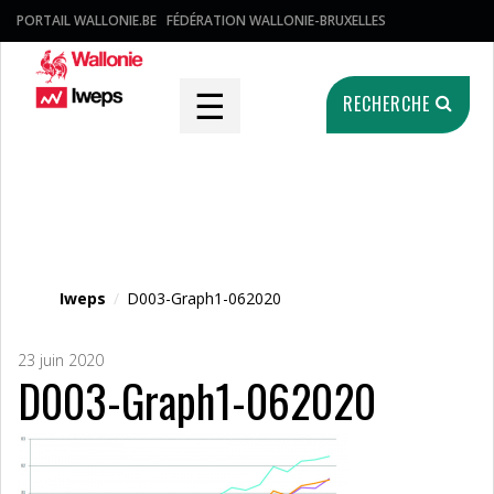
PORTAIL WALLONIE.BE
FÉDÉRATION WALLONIE-BRUXELLES
☰
RECHERCHE
Fichier média
Iweps
/
D003-Graph1-062020
23 juin 2020
D003-Graph1-062020