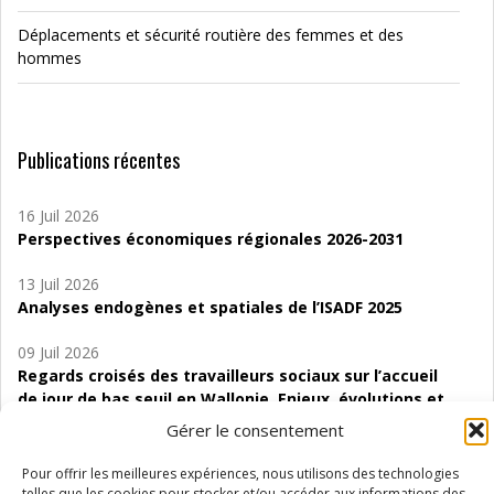
Déplacements et sécurité routière des femmes et des
hommes
Publications récentes
16 Juil 2026
Perspectives économiques régionales 2026-2031
13 Juil 2026
Analyses endogènes et spatiales de l’ISADF 2025
09 Juil 2026
Regards croisés des travailleurs sociaux sur l’accueil
de jour de bas seuil en Wallonie. Enjeux, évolutions et
perspectives
Gérer le consentement
06 Juil 2026
Pour offrir les meilleures expériences, nous utilisons des technologies
Étude d’évaluabilité des Structures
telles que les cookies pour stocker et/ou accéder aux informations des