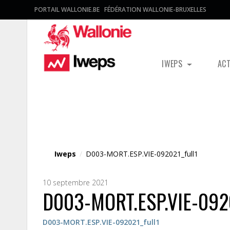
PORTAIL WALLONIE.BE
FÉDÉRATION WALLONIE-BRUXELLES
IWEPS
AC
Fichier média
Iweps
/
D003-MORT.ESP.VIE-092021_full1
10 septembre 2021
D003-MORT.ESP.VIE-0920
D003-MORT.ESP.VIE-092021_full1