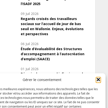
l’ISADF 2025
09 Juil 2026
Regards croisés des travailleurs
sociaux sur l’accueil de jour de bas
seuil en Wallonie. Enjeux, évolutions
et perspectives
06 Juil 2026
Étude d’évaluabilité des Structures
d’accompagnement à l’autocréation
d’emploi (SAACE)
01 Juil 2026
Pénurie du personnel infirmier :quels
indicateurs d’offre de soins pour
Gérer le consentement
comprendre la situation en Wallonie ?
les meilleures expériences, nous utilisons des technologies telles que les
r stocker et/ou accéder aux informations des appareils. Le fait de
 ces technologies nous permettra de traiter des données telles que le
 de navigation ou les ID uniques sur ce site. Le fait de ne pas consentir
Inscrivez-vous à notre newsletter
r son consentement peut avoir un effet négatif sur certaines