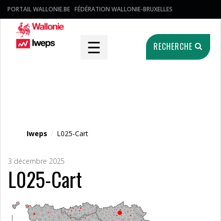
PORTAIL WALLONIE.BE
FÉDÉRATION WALLONIE-BRUXELLES
☰
RECHERCHE
Fichier média
Iweps
/
L025-Cart
3 décembre 2025
L025-Cart