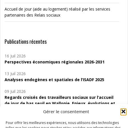
Accueil de jour (aide au logement) réalisé par les services
partenaires des Relais sociaux
Publications récentes
16 Juil 2026
Perspectives économiques régionales 2026-2031
13 Juil 2026
Analyses endogènes et spatiales de l’ISADF 2025
09 Juil 2026
Regards croisés des travailleurs sociaux sur l’accueil
de jour de bas seuil en Wallonie. Enjeux, évolutions et
perspectives
Gérer le consentement
06 Juil 2026
Pour offrir les meilleures expériences, nous utilisons des technologies
Étude d’évaluabilité des Structures
telles que les cookies pour stocker et/ou accéder aux informations des