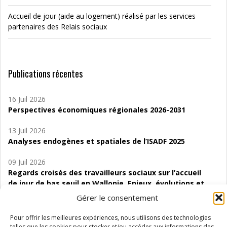
Accueil de jour (aide au logement) réalisé par les services
partenaires des Relais sociaux
Publications récentes
16 Juil 2026
Perspectives économiques régionales 2026-2031
13 Juil 2026
Analyses endogènes et spatiales de l’ISADF 2025
09 Juil 2026
Regards croisés des travailleurs sociaux sur l’accueil
de jour de bas seuil en Wallonie. Enjeux, évolutions et
perspectives
Gérer le consentement
06 Juil 2026
Pour offrir les meilleures expériences, nous utilisons des technologies
Étude d’évaluabilité des Structures
telles que les cookies pour stocker et/ou accéder aux informations des