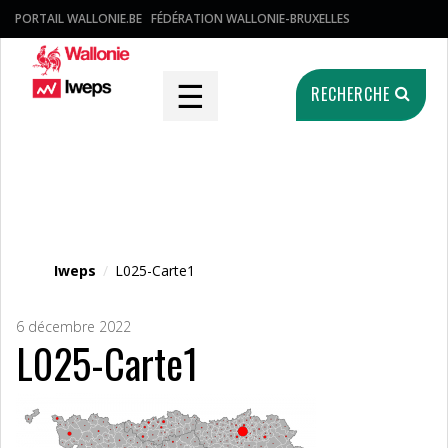
PORTAIL WALLONIE.BE
FÉDÉRATION WALLONIE-BRUXELLES
☰
RECHERCHE
Fichier média
Iweps
/
L025-Carte1
6 décembre 2022
L025-Carte1