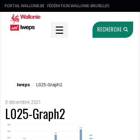
PORTAIL WALLONIE.BE
FÉDÉRATION WALLONIE-BRUXELLES
☰
RECHERCHE
Fichier média
Iweps
/
L025-Graph2
9 décembre 2021
L025-Graph2