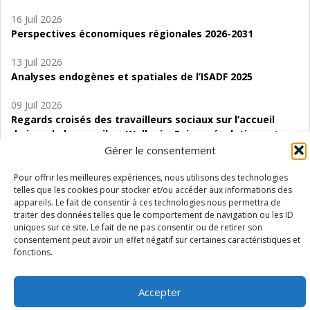
16 Juil 2026
Perspectives économiques régionales 2026-2031
13 Juil 2026
Analyses endogènes et spatiales de l’ISADF 2025
09 Juil 2026
Regards croisés des travailleurs sociaux sur l’accueil
de jour de bas seuil en Wallonie. Enjeux, évolutions et
perspectives
Gérer le consentement
06 Juil 2026
Pour offrir les meilleures expériences, nous utilisons des technologies
telles que les cookies pour stocker et/ou accéder aux informations des
Étude d’évaluabilité des Structures
appareils. Le fait de consentir à ces technologies nous permettra de
d’accompagnement à l’autocréation d’emploi (SAACE)
traiter des données telles que le comportement de navigation ou les ID
uniques sur ce site. Le fait de ne pas consentir ou de retirer son
01 Juil 2026
consentement peut avoir un effet négatif sur certaines caractéristiques et
Pénurie du personnel infirmier :quels indicateurs
fonctions.
d’offre de soins pour comprendre la situation en
Wallonie ?
Accepter