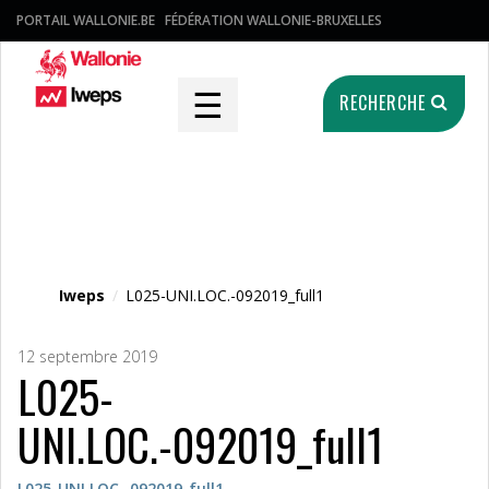
PORTAIL WALLONIE.BE
FÉDÉRATION WALLONIE-BRUXELLES
☰
RECHERCHE
Fichier média
Iweps
/
L025-UNI.LOC.-092019_full1
12 septembre 2019
L025-
UNI.LOC.-092019_full1
L025-UNI.LOC.-092019_full1